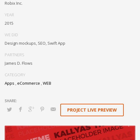
Robix Inc.
collaboration and idea-sharing. Credibly actualize enterprise
technologies for superior growth strategies. Appropriately engineer
YEAR
cutting-edge partnerships via extensible technologies.
2015
Conveniently maximize ethical portals with strategic applications.
WE DID
Distinctively generate interactive web.
Design mockups, SEO, Swift App
PARTNERS
James D. Flows
CATEGORY
Apps
,
eCommerce
,
WEB
PROJECT LIVE PREVIEW