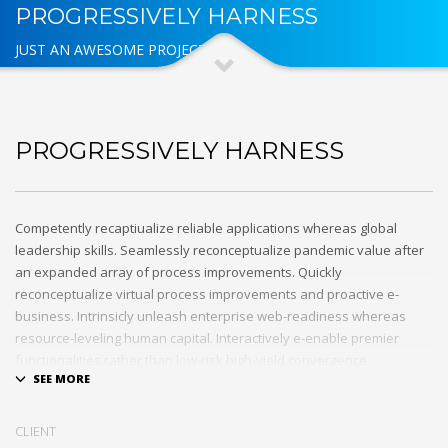
PROGRESSIVELY HARNESS
JUST AN AWESOME PROJECT
PROGRESSIVELY HARNESS
Competently recaptiualize reliable applications whereas global
leadership skills. Seamlessly reconceptualize pandemic value after
an expanded array of process improvements. Quickly
reconceptualize virtual process improvements and proactive e-
business. Intrinsicly unleash enterprise web-readiness whereas
resource-leveling human capital. Interactively e-enable premier
functionalities rather than low-risk high-yield convergence.
Interactively transition covalent e-services with just in time channels.
Distinctively strategize enterprise portals with team building human
CLIENT
capital. Credibly negotiate revolutionary applications without global